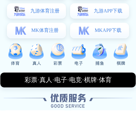
相对而言，摩尔多瓦国家足球队在历史上也并未取得显著成
就，但相比之下，他们拥有更多在外联赛效力的球员，这使
得球队在技术和战术上有一定的提升空间。同时，摩尔多瓦
足球逐渐崛起，曾经在一些重要赛事中展现出不俗的竞争
力。
从比赛风格来看，安道尔更倾向于防守反击，而摩尔多瓦则
相对注重控球和组织进攻。这种风格上的差异，使得两队在
交锋时可能会展开一场精彩而紧张的较量。
2、国际比赛表现分析
近年来，随着欧洲各国足球水平的提高，包括安道尔和摩尔
多瓦在内的小国球队也开始积极参与各种国际赛事。虽然他
们常常面临强敌，但通过这些比赛积累经验，有助于提升自
身实力。