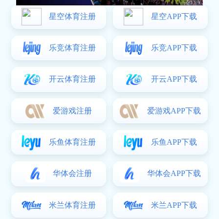
分析
Posted On:
2026-02-18
本篇文章旨在对RNG与JDG的对决进行赛后复盘，分析两支
战队在比赛中的战术意识与决策过程。这场比赛不仅展现了
选手们的个人技术水平，更是两队教练组在战术安排和应变
能力上的较量。我们将从四个方面深入探讨：整体阵容选
择、关键时刻的决策、团队配合的默契度以及适应性调整带
来的影响。通过详细分析这些要素，我们希望能够为读者提
供一份全面而深入的战术解析，帮助大家更好地理解职业联
赛中的竞争动态。
1、整体阵容选择
在这场对决中，RNG与JDG分别选择了各自擅长的英雄组
合，这直接影响了比赛的走向。RNG偏向于高爆发、高机动
性的阵容，而JDG则选择了更加稳健和耐打的配置。这样的